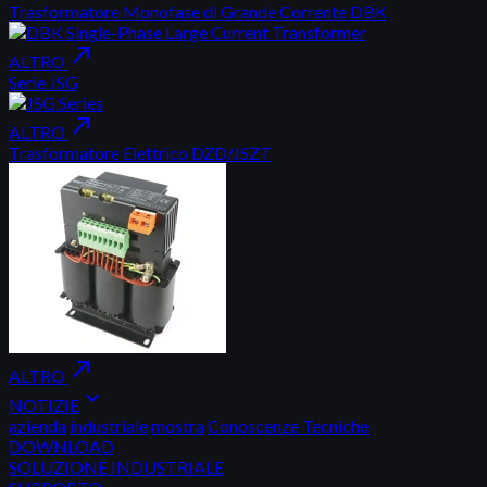
Trasformatore Monofase di Grande Corrente DBK
north_east
ALTRO
Serie JSG
north_east
ALTRO
Trasformatore Elettrico DZD/JSZT
north_east
ALTRO
expand_more
NOTIZIE
azienda
industriale
mostra
Conoscenze Tecniche
DOWNLOAD
SOLUZIONE INDUSTRIALE