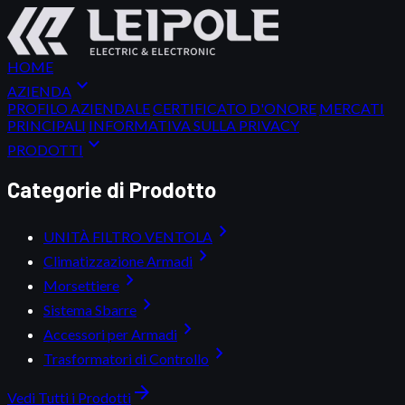
HOME
expand_more
AZIENDA
PROFILO AZIENDALE
CERTIFICATO D'ONORE
MERCATI
PRINCIPALI
INFORMATIVA SULLA PRIVACY
expand_more
PRODOTTI
Categorie di Prodotto
chevron_right
UNITÀ FILTRO VENTOLA
chevron_right
Climatizzazione Armadi
chevron_right
Morsettiere
chevron_right
Sistema Sbarre
chevron_right
Accessori per Armadi
chevron_right
Trasformatori di Controllo
arrow_forward
Vedi Tutti i Prodotti