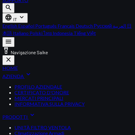
SUPPORTO
search
language
expand_more
IT
English
Español
Português
Français
Deutsch
Русский
العربية
日
本語
Italiano
Polski
ไทย
Indonesia
Tiếng Việt
menu
flashlight_on
Navigazione Saike
close
HOME
expand_more
AZIENDA
PROFILO AZIENDALE
CERTIFICATO D'ONORE
MERCATI PRINCIPALI
INFORMATIVA SULLA PRIVACY
expand_more
PRODOTTI
UNITÀ FILTRO VENTOLA
Climatizzazione Armadi