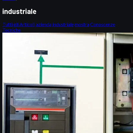
industriale
Tutti gli Articoli
azienda
industriale
mostra
Conoscenze
Tecniche