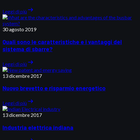
arrow_right_alt
Leggi di più
30 agosto 2019
Quali sono le caratteristiche e i vantaggi del
sistema di sbarre?
arrow_right_alt
Leggi di più
13 dicembre 2017
Nuovo brevetto e risparmio energetico
arrow_right_alt
Leggi di più
13 dicembre 2017
Industria elettrica indiana