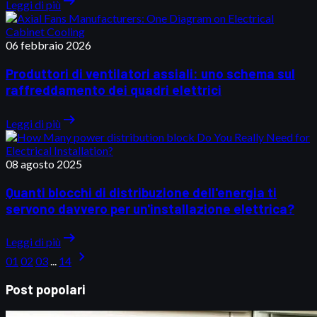
arrow_right_alt
Leggi di più
06 febbraio 2026
Produttori di ventilatori assiali: uno schema sul
raffreddamento dei quadri elettrici
arrow_right_alt
Leggi di più
08 agosto 2025
Quanti blocchi di distribuzione dell'energia ti
servono davvero per un'installazione elettrica?
arrow_right_alt
Leggi di più
chevron_right
01
02
03
...
14
Post popolari