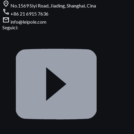
location_on
No.1569 Siyi Road, Jiading, Shanghai, Cina
call
+86 21 6915 7636
mail
info@leipole.com
Seguici: