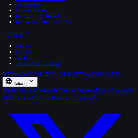
Morsettiere
Sistema Sbarre
Accessori per Armadi
Trasformatori di Controllo
expand_more
NOTIZIE
azienda
industriale
mostra
Conoscenze Tecniche
DOWNLOAD
SOLUZIONE INDUSTRIALE
SUPPORTO
language
expand_more
Italiano
English
Español
Português
Français
Deutsch
Русский
العربية
日
本語
Italiano
Polski
ไทย
Indonesia
Tiếng Việt