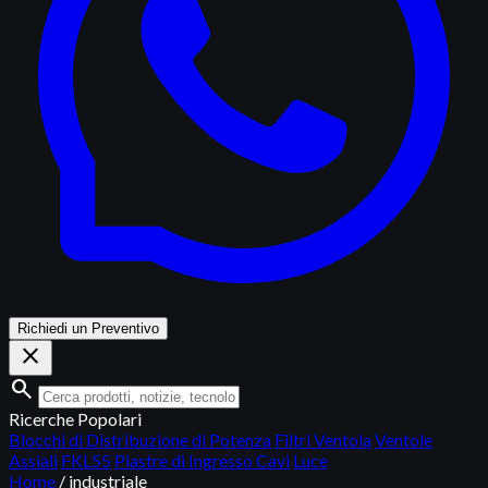
Richiedi un Preventivo
close
search
Ricerche Popolari
Blocchi di Distribuzione di Potenza
Filtri Ventola
Ventole
Assiali
FKL55
Piastre di Ingresso Cavi
Luce
Home
/
industriale