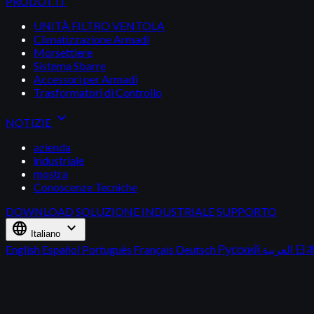
PRODOTTI
UNITÀ FILTRO VENTOLA
Climatizzazione Armadi
Morsettiere
Sistema Sbarre
Accessori per Armadi
Trasformatori di Controllo
expand_more
NOTIZIE
azienda
industriale
mostra
Conoscenze Tecniche
DOWNLOAD
SOLUZIONE INDUSTRIALE
SUPPORTO
language
expand_more
Italiano
English
Español
Português
Français
Deutsch
Русский
العربية
日