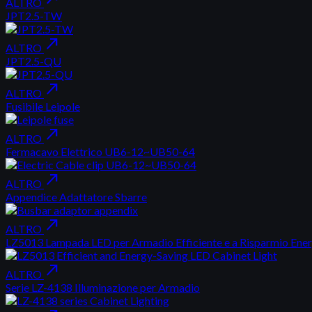
ALTRO
JPT2.5-TW
north_east
ALTRO
JPT2.5-QU
north_east
ALTRO
Fusibile Leipole
north_east
ALTRO
Fermacavo Elettrico UB6-12~UB50-64
north_east
ALTRO
Appendice Adattatore Sbarre
north_east
ALTRO
LZ5013 Lampada LED per Armadio Efficiente e a Risparmio Ener
north_east
ALTRO
Serie LZ-4138 Illuminazione per Armadio