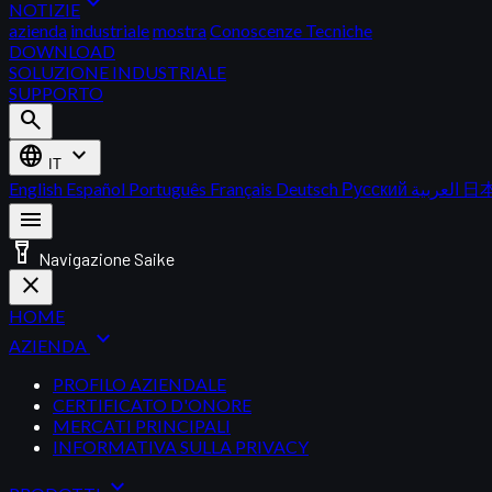
expand_more
NOTIZIE
azienda
industriale
mostra
Conoscenze Tecniche
DOWNLOAD
SOLUZIONE INDUSTRIALE
SUPPORTO
search
language
expand_more
IT
English
Español
Português
Français
Deutsch
Русский
العربية
日
menu
flashlight_on
Navigazione Saike
close
HOME
expand_more
AZIENDA
PROFILO AZIENDALE
CERTIFICATO D'ONORE
MERCATI PRINCIPALI
INFORMATIVA SULLA PRIVACY
expand_more