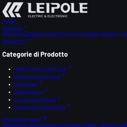
HOME
expand_more
AZIENDA
PROFILO AZIENDALE
CERTIFICATO D'ONORE
MERCATI PR
expand_more
PRODOTTI
Categorie di Prodotto
chevron_right
UNITÀ FILTRO VENTOLA
chevron_right
Climatizzazione Armadi
chevron_right
Morsettiere
chevron_right
Sistema Sbarre
chevron_right
Accessori per Armadi
chevron_right
Trasformatori di Controllo
arrow_forward
Vedi Tutti i Prodotti
Ventola Filtro Raffreddamento Armadio FB9804 - 120m³/h | LE