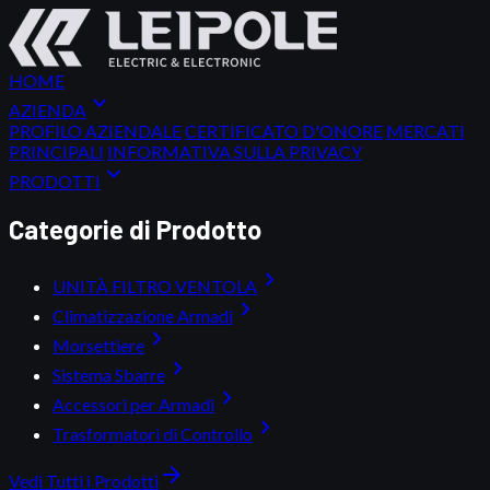
HOME
expand_more
AZIENDA
PROFILO AZIENDALE
CERTIFICATO D'ONORE
MERCATI
PRINCIPALI
INFORMATIVA SULLA PRIVACY
expand_more
PRODOTTI
Categorie di Prodotto
chevron_right
UNITÀ FILTRO VENTOLA
chevron_right
Climatizzazione Armadi
chevron_right
Morsettiere
chevron_right
Sistema Sbarre
chevron_right
Accessori per Armadi
chevron_right
Trasformatori di Controllo
arrow_forward
Vedi Tutti i Prodotti