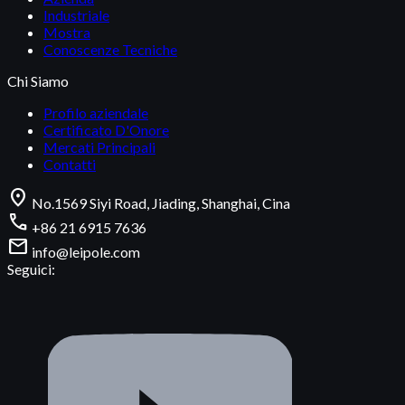
Industriale
Mostra
Conoscenze Tecniche
Chi Siamo
Profilo aziendale
Certificato D'Onore
Mercati Principali
Contatti
location_on
No.1569 Siyi Road, Jiading, Shanghai, Cina
call
+86 21 6915 7636
mail
info@leipole.com
Seguici: