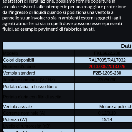
adattatori di installazione, possiamo fornire coperture in
acciaio resistenti alle intemperie per una maggiore protezione
dall'ingresso di liquidi quando si posiziona una ventola a
pannello su un involucro sia in ambienti esterni soggetti agli
agenti atmosferici sia in quelli dove possono essere presenti
fluidi, ad esempio pavimenti di fabbrica lavati.
Dati
Modello
FKL6622.230
Colori disponibili
RAL7035/RAL7032
Numero d'ordine
2013.005/2013.026
Ventola standard
F2E-120S-230
Tensione nominale (V / Hz)
230/50/60
Portata d'aria, a flusso libero
Portata d'aria con filtri di uscita
Ventola assiale
Motore a poli sc
Corrente nominale (A)
0.12/0.10
Potenza (W)
19/14
Livello di rumorosità (dB)