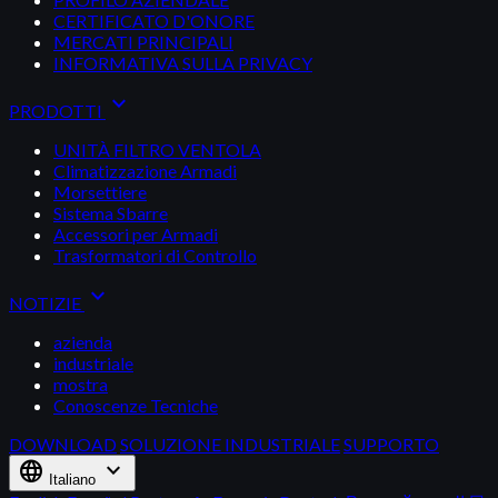
CERTIFICATO D'ONORE
MERCATI PRINCIPALI
INFORMATIVA SULLA PRIVACY
expand_more
PRODOTTI
UNITÀ FILTRO VENTOLA
Climatizzazione Armadi
Morsettiere
Sistema Sbarre
Accessori per Armadi
Trasformatori di Controllo
expand_more
NOTIZIE
azienda
industriale
mostra
Conoscenze Tecniche
DOWNLOAD
SOLUZIONE INDUSTRIALE
SUPPORTO
language
expand_more
Italiano