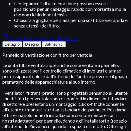
I collegamenti di alimentazione possono essere
posizionati per un cablaggio rapido con morsetti a molla
che non richiedono utensili.
Chiusura a griglia a persiana per una sostituzione rapida e
senza utensili del filtro.
edit_note
Richiedi un preventivo all'ingrosso
Dettaglio
Disegno
Dati tecnici
Pannello di ventilazione con filtro per ventola
Le unità filtro-ventola, note anche come ventole a pannello,
sono utilizzate per il controllo climatico di involucri o armadi
per dissipare il calore dall'interno dell'unità e prevenire il guasto
prematuro delle apparecchiature al suo interno.
I ventilatori filtranti pratici sono progettati pensando all'utente.
I nostri filtri per ventola sono disponibili in dimensioni standard
di settore e presentano un montaggio 'Click-fit' che consente
all'utente di montarli su ritagli standard del pannello. Possiamo
offrire una soluzione di installazione complementare con i
nostri adattatori per pannello, dando agli installatori più spazio
all'interno dell'involucro quando lo spazio è limitato. Oltre agli