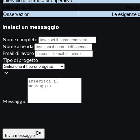
Intervallo di temperatura operativa
Filtro di uscita
FKL66
Osservazioni
Le esigenze d
Inviaci un messaggio
Nome completo
Nome azienda
Email di lavoro
Tipo di progetto
expand_more
Messaggio
send
Invia messaggio