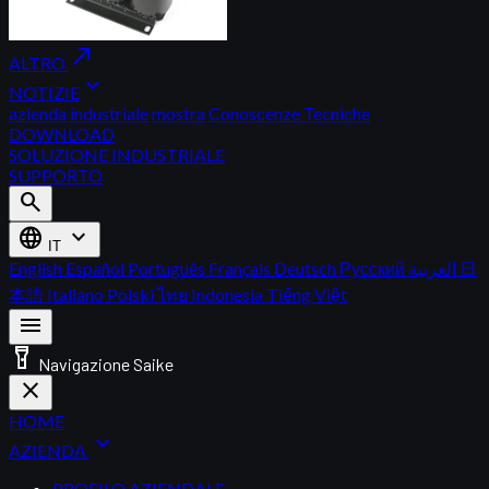
north_east
ALTRO
expand_more
NOTIZIE
azienda
industriale
mostra
Conoscenze Tecniche
DOWNLOAD
SOLUZIONE INDUSTRIALE
SUPPORTO
search
language
expand_more
IT
English
Español
Português
Français
Deutsch
Русский
العربية
日
本語
Italiano
Polski
ไทย
Indonesia
Tiếng Việt
menu
flashlight_on
Navigazione Saike
close
HOME
expand_more
AZIENDA
PROFILO AZIENDALE