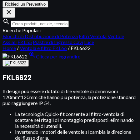
Richiedi un Preventivo
close
search
Ricerche Popolari
Blocchi di Distribuzione di Potenza
Filtri Ventola
Ventole
Assiali
FKL55
Piastre di Ingresso Cavi
Luce
Home
/
Ventola e filtro FKL66
/
FKL6622
zoom_in
Clicca per ingrandire
FKL6622
Il design può essere dotato di tre ventole di dimensioni
120mm*120mm che hanno più potenza, la protezione standard
può raggiungere IP 54.
La tecnologia Quick-fit consente al filtro-ventola di
scattare nei ritagli di montaggio predisposti, eliminando
la necessità di utensili.
Invertendo i motori delle ventole si cambia la direzione
del flusso d'aria.