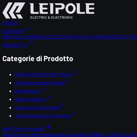
HOME
expand_more
AZIENDA
PROFILO AZIENDALE
CERTIFICATO D'ONORE
MERCATI PR
expand_more
PRODOTTI
Categorie di Prodotto
chevron_right
UNITÀ FILTRO VENTOLA
chevron_right
Climatizzazione Armadi
chevron_right
Morsettiere
chevron_right
Sistema Sbarre
chevron_right
Accessori per Armadi
chevron_right
Trasformatori di Controllo
arrow_forward
Vedi Tutti i Prodotti
Ventola Filtro Raffreddamento Armadio FB9804 - 120m³/h | LE