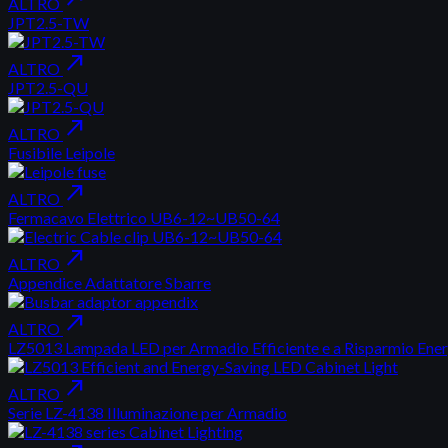
ALTRO
JPT2.5-TW
north_east
ALTRO
JPT2.5-QU
north_east
ALTRO
Fusibile Leipole
north_east
ALTRO
Fermacavo Elettrico UB6-12~UB50-64
north_east
ALTRO
Appendice Adattatore Sbarre
north_east
ALTRO
LZ5013 Lampada LED per Armadio Efficiente e a Risparmio Ener
north_east
ALTRO
Serie LZ-4138 Illuminazione per Armadio