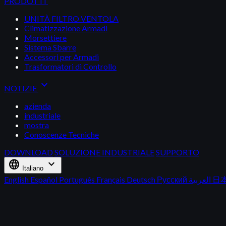
PRODOTTI
UNITÀ FILTRO VENTOLA
Climatizzazione Armadi
Morsettiere
Sistema Sbarre
Accessori per Armadi
Trasformatori di Controllo
expand_more
NOTIZIE
azienda
industriale
mostra
Conoscenze Tecniche
DOWNLOAD
SOLUZIONE INDUSTRIALE
SUPPORTO
language
expand_more
Italiano
English
Español
Português
Français
Deutsch
Русский
العربية
日