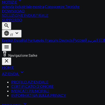
expand_more
NOTIZIE
azienda
industriale
mostra
Conoscenze Tecniche
DOWNLOAD
SOLUZIONE INDUSTRIALE
SUPPORTO
search
language
expand_more
IT
English
Español
Português
Français
Deutsch
Русский
العربية
日
menu
flashlight_on
Navigazione Saike
close
HOME
expand_more
AZIENDA
PROFILO AZIENDALE
CERTIFICATO D'ONORE
MERCATI PRINCIPALI
INFORMATIVA SULLA PRIVACY
expand_more