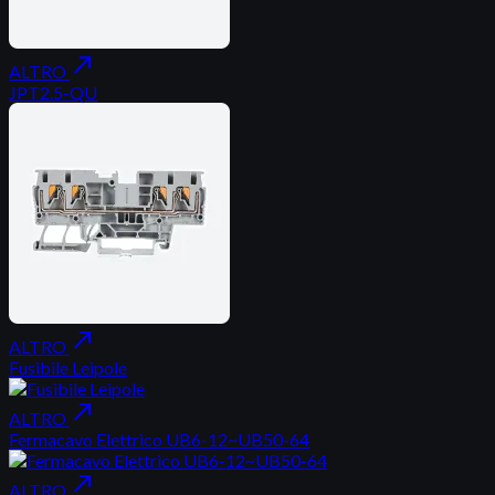
north_east
ALTRO
JPT2.5-QU
north_east
ALTRO
Fusibile Leipole
north_east
ALTRO
Fermacavo Elettrico UB6-12~UB50-64
north_east
ALTRO