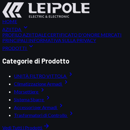
HOME
expand_more
AZIITDA
PROFILO AZIITDALE
CERTIFICATO D'ONORE
MERCATI
PRINCIPALI
INFORMATIVA SULLA PRIVACY
expand_more
PRODOTTI
Categorie di Prodotto
chevron_right
UNITÀ FILTRO VITTOLA
chevron_right
Climatizzazione Armadi
chevron_right
Morsettiere
chevron_right
Sistema Sbarre
chevron_right
Accessori per Armadi
chevron_right
Trasformatori di Controllo
arrow_forward
Vedi Tutti i Prodotti