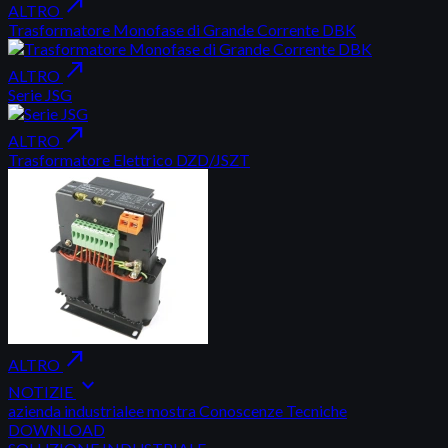
north_east
ALTRO
Trasformatore Monofase di Grande Corrente DBK
north_east
ALTRO
Serie JSG
north_east
ALTRO
Trasformatore Elettrico DZD/JSZT
north_east
ALTRO
expand_more
NOTIZIE
azienda
industrialee
mostra
Conoscenze Tecniche
DOWNLOAD