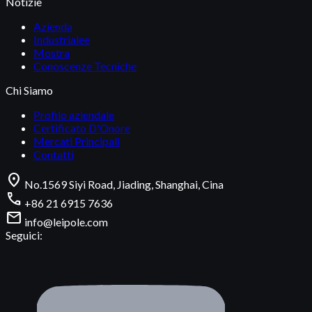
Notizie
Azienda
Industrialee
Mostra
Conoscenze Tecniche
Chi Siamo
Profilo aziendale
Certificato D'Onore
Mercati Principali
Contatti
location_on
No.1569 Siyi Road, Jiading, Shanghai, Cina
call
+86 21 6915 7636
mail
info@leipole.com
Seguici: