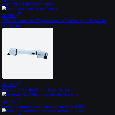
Appendice Adattatore Sbarre
north_east
ALTRO
LZ5013 Lampada LED per Armadio Efficiente e a Risparmio
Energetico
north_east
ALTRO
Serie LZ-4138 Illuminazione per Armadio
north_east
ALTRO
Cavo Illuminazione Lampada Armadio LS-4315