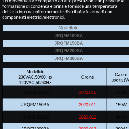
Termoventilatore compatto ad alte prestazioni che previene la
formazione di condensa e brina e fornisce una temperatura
dell'aria interna uniformemente distribuita in armadi con
componenti elettrici/elettronici.
Modellolo
JRQFM100BA
JRQFM150BA
JRQFM200BA
JRQFM300BA
Modellolo
Calore
230VAC,50/60Hz/
Ordine
uscita (W
120VAC,50/60Hz
JRQFM100BA
2020.010
100W
JRQFM150BA
2020.011
150W
JRQFM200BA
2020.012
200W
JRQFM300BA
2020.013
300W