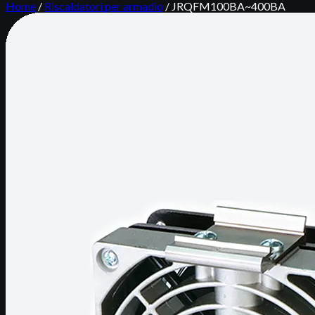
Home
/
Riscaldatori per armadio
/
JRQFM100BA~400BA