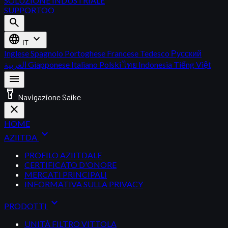
SOLUZIONE INDUSTRIALE
SUPPORTOO
search
language
expand_more
IT
Inglese
Spagnolo
Portoghese
Francese
Tedesco
Русский
العربية
Giapponese
Italiano
Polski
ไทย
Indonesia
Tiếng Việt
menu
flashlight_on
Navigazione Saike
close
HOME
expand_more
AZIITDA
PROFILO AZIITDALE
CERTIFICATO D'ONORE
MERCATI PRINCIPALI
INFORMATIVA SULLA PRIVACY
expand_more
PRODOTTI
UNITÀ FILTRO VITTOLA