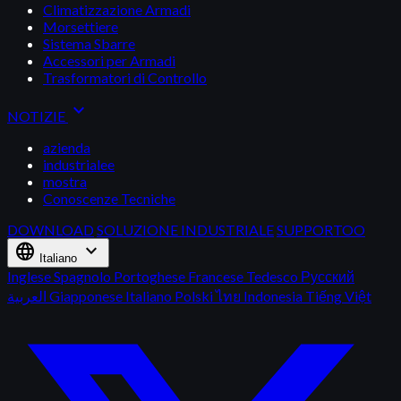
Climatizzazione Armadi
Morsettiere
Sistema Sbarre
Accessori per Armadi
Trasformatori di Controllo
expand_more
NOTIZIE
azienda
industrialee
mostra
Conoscenze Tecniche
DOWNLOAD
SOLUZIONE INDUSTRIALE
SUPPORTOO
language
expand_more
Italiano
Inglese
Spagnolo
Portoghese
Francese
Tedesco
Русский
العربية
Giapponese
Italiano
Polski
ไทย
Indonesia
Tiếng Việt