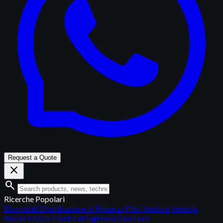
Request a Quote
close
search
Ricerche Popolari
Blocchi di Distribuzione di Potenza
Filtri Ventola
Ventole
Assiali
FKL55
Piastre di Ingresso Cavi
Luce