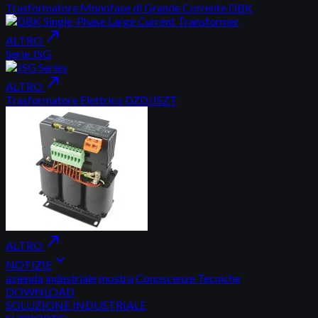
Trasformatore Monofase di Grande Corrente DBK
north_east
ALTRO
Serie JSG
north_east
ALTRO
Trasformatore Elettrico DZD/JSZT
north_east
ALTRO
expand_more
NOTIZIE
azienda
industriale
mostra
Conoscenze Tecniche
DOWNLOAD
SOLUZIONE INDUSTRIALE