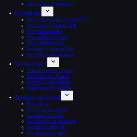
Igrostato per armadio
expand_more
Morsettiere
Morsetti a molla passanti JPT
Morsetti per guida DIN
Morsetti a molla
Morsetti a barriera
Morsetti generali
Accessori e guide DIN
Relè di accoppiamento
expand_more
Sistema Sbarre
Adattatore per sbarra
Supporto per sbarra
Accessori per sbarra
Copertura per sbarra
expand_more
Accessori per Armadi
Pressacavi
Morsetti per sbarra
Canaline portafili
Blocchi di distribuzione
Accessori generali
Serrature e cerniere