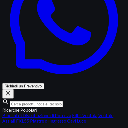
Richiedi un Preventivo
close
search
Ricerche Popolari
Blocchi di Distribuzione di Potenza
Filtri Ventola
Ventole
Assiali
FKL55
Piastre di Ingresso Cavi
Luce