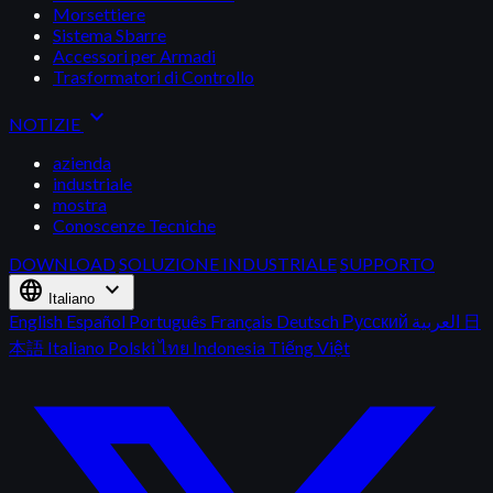
Morsettiere
Sistema Sbarre
Accessori per Armadi
Trasformatori di Controllo
expand_more
NOTIZIE
azienda
industriale
mostra
Conoscenze Tecniche
DOWNLOAD
SOLUZIONE INDUSTRIALE
SUPPORTO
language
expand_more
Italiano
English
Español
Português
Français
Deutsch
Русский
العربية
日
本語
Italiano
Polski
ไทย
Indonesia
Tiếng Việt