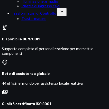
Illuminazione armadio
Piastra di ingresso cavi
expand_more
Trasformatori di Controllo
Trasformatore
precision_manufacturing
Disponibile OEM/ODM
Supporto completo di personalizzazione per morsetti e
componenti
palette
Rete di assistenza globale
44 uffici nel mondo per assistenza locale reattiva
payments
Qualità certificata ISO 9001