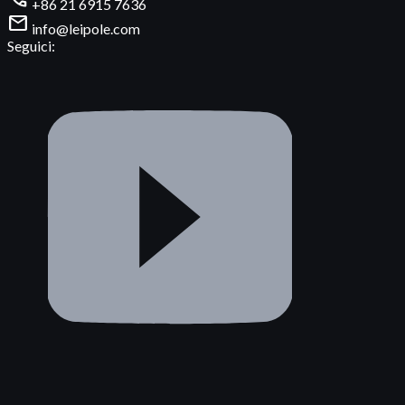
+86 21 6915 7636
mail
info@leipole.com
Seguici: