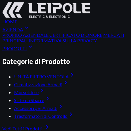
HOME
expand_more
AZIENDA
PROFILO AZIENDALE
CERTIFICATO D'ONORE
MERCATI
PRINCIPALI
INFORMATIVA SULLA PRIVACY
expand_more
PRODOTTI
Categorie di Prodotto
chevron_right
UNITÀ FILTRO VENTOLA
chevron_right
Climatizzazione Armadi
chevron_right
Morsettiere
chevron_right
Sistema Sbarre
chevron_right
Accessori per Armadi
chevron_right
Trasformatori di Controllo
arrow_forward
Vedi Tutti i Prodotti