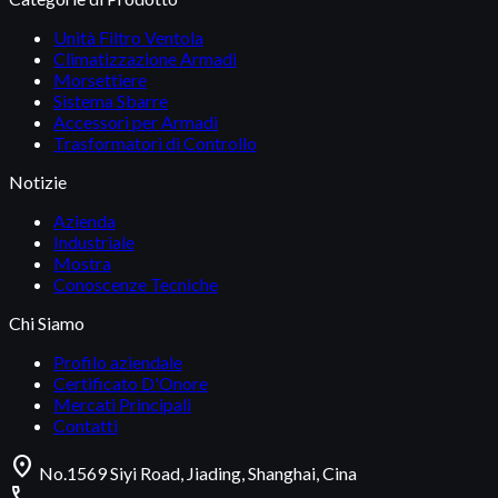
Unità Filtro Ventola
Climatizzazione Armadi
Morsettiere
Sistema Sbarre
Accessori per Armadi
Trasformatori di Controllo
Notizie
Azienda
Industriale
Mostra
Conoscenze Tecniche
Chi Siamo
Profilo aziendale
Certificato D'Onore
Mercati Principali
Contatti
location_on
No.1569 Siyi Road, Jiading, Shanghai, Cina
call