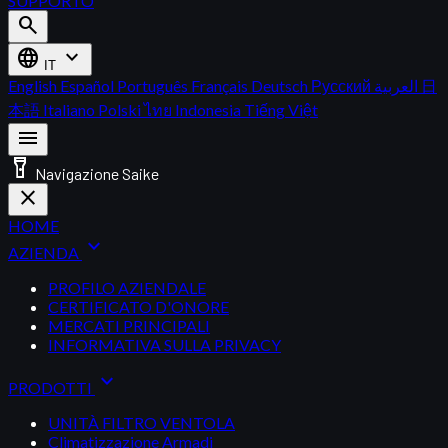
SUPPORTO
search
language
expand_more
IT
English
Español
Português
Français
Deutsch
Русский
العربية
日
本語
Italiano
Polski
ไทย
Indonesia
Tiếng Việt
menu
flashlight_on
Navigazione Saike
close
HOME
expand_more
AZIENDA
PROFILO AZIENDALE
CERTIFICATO D'ONORE
MERCATI PRINCIPALI
INFORMATIVA SULLA PRIVACY
expand_more
PRODOTTI
UNITÀ FILTRO VENTOLA
Climatizzazione Armadi