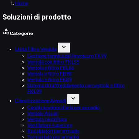
Home
Soluzioni di prodotto
category
Categorie
expand_more
Unità Filtro Ventola
Gestione termica dell'involucro FK99
Ventola con filtro FKL55
Ventola e filtro FKL66
Ventola e filtro FB98
Ventola e filtro FK89
Sistema di raffreddamento con ventola e filtro
FKL99
expand_more
Climatizzazione Armadi
Condizionatore d'aria per armadio
Ventole Assiali
Ventola centrifuga
Ventilatore superiore
Riscaldatori per armadio
Termostato per armadio