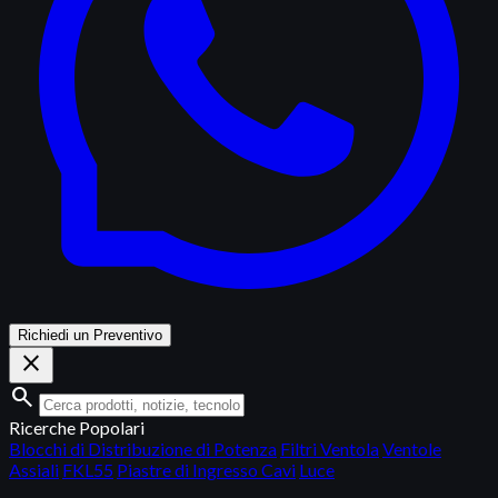
Richiedi un Preventivo
close
search
Ricerche Popolari
Blocchi di Distribuzione di Potenza
Filtri Ventola
Ventole
Assiali
FKL55
Piastre di Ingresso Cavi
Luce