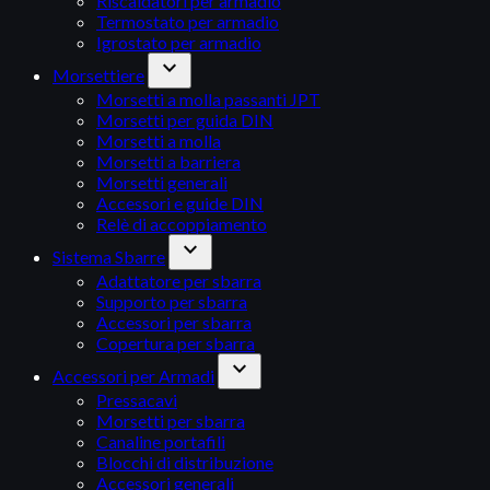
Riscaldatori per armadio
Termostato per armadio
Igrostato per armadio
expand_more
Morsettiere
Morsetti a molla passanti JPT
Morsetti per guida DIN
Morsetti a molla
Morsetti a barriera
Morsetti generali
Accessori e guide DIN
Relè di accoppiamento
expand_more
Sistema Sbarre
Adattatore per sbarra
Supporto per sbarra
Accessori per sbarra
Copertura per sbarra
expand_more
Accessori per Armadi
Pressacavi
Morsetti per sbarra
Canaline portafili
Blocchi di distribuzione
Accessori generali