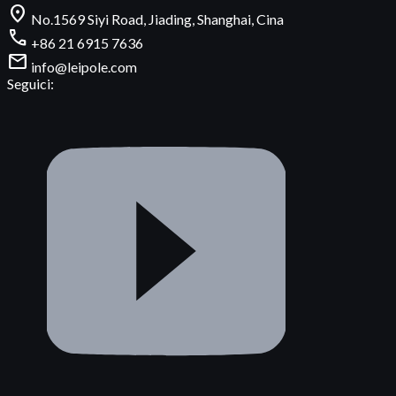
location_on
No.1569 Siyi Road, Jiading, Shanghai, Cina
call
+86 21 6915 7636
mail
info@leipole.com
Seguici: