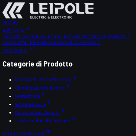
HOME
expand_more
AZIENDA
PROFILO AZIENDALE
CERTIFICATO D'ONORE
MERCATI
PRINCIPALI
INFORMATIVA SULLA PRIVACY
expand_more
PRODOTTI
Categorie di Prodotto
chevron_right
UNITÀ FILTRO VENTOLA
chevron_right
Climatizzazione Armadi
chevron_right
Morsettiere
chevron_right
Sistema Sbarre
chevron_right
Accessori per Armadi
chevron_right
Trasformatori di Controllo
arrow_forward
Vedi Tutti i Prodotti