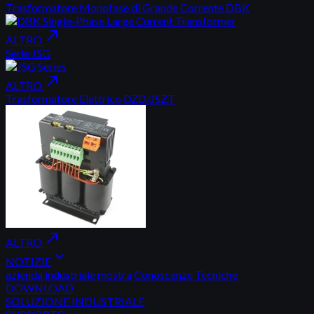
Trasformatore Monofase di Grande Corrente DBK
north_east
ALTRO
Serie JSG
north_east
ALTRO
Trasformatore Elettrico DZD/JSZT
north_east
ALTRO
expand_more
NOTIZIE
azienda
industriale
mostra
Conoscenze Tecniche
DOWNLOAD
SOLUZIONE INDUSTRIALE