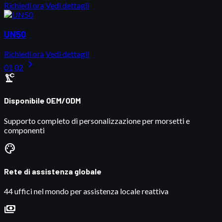
Richiedi ora
Vedi dettagli
UN50
Richiedi ora
Vedi dettagli
chevron_right
01
02
precision_manufacturing
Disponibile OEM/ODM
Supporto completo di personalizzazione per morsetti e
componenti
palette
Rete di assistenza globale
44 uffici nel mondo per assistenza locale reattiva
payments