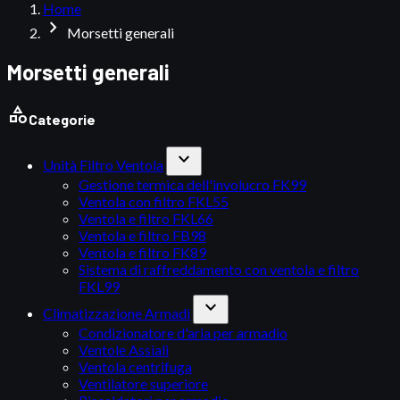
Home
chevron_right
Morsetti generali
Morsetti generali
category
Categorie
expand_more
Unità Filtro Ventola
Gestione termica dell'involucro FK99
Ventola con filtro FKL55
Ventola e filtro FKL66
Ventola e filtro FB98
Ventola e filtro FK89
Sistema di raffreddamento con ventola e filtro
FKL99
expand_more
Climatizzazione Armadi
Condizionatore d'aria per armadio
Ventole Assiali
Ventola centrifuga
Ventilatore superiore