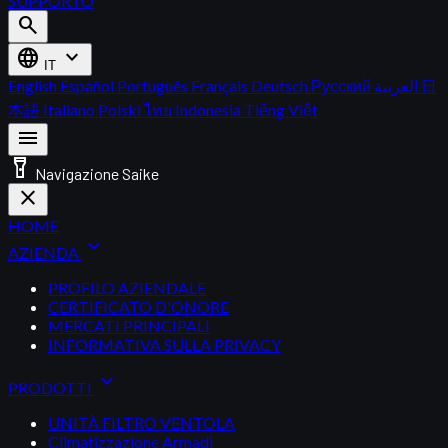
SUPPORTO
search
language
expand_more
IT
English
Español
Português
Français
Deutsch
Русский
العربية
日
本語
Italiano
Polski
ไทย
Indonesia
Tiếng Việt
menu
flashlight_on
Navigazione Saike
close
HOME
expand_more
AZIENDA
PROFILO AZIENDALE
CERTIFICATO D'ONORE
MERCATI PRINCIPALI
INFORMATIVA SULLA PRIVACY
expand_more
PRODOTTI
UNITÀ FILTRO VENTOLA
Climatizzazione Armadi