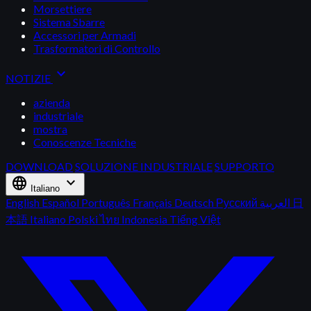
Morsettiere
Sistema Sbarre
Accessori per Armadi
Trasformatori di Controllo
expand_more
NOTIZIE
azienda
industriale
mostra
Conoscenze Tecniche
DOWNLOAD
SOLUZIONE INDUSTRIALE
SUPPORTO
language
expand_more
Italiano
English
Español
Português
Français
Deutsch
Русский
العربية
日
本語
Italiano
Polski
ไทย
Indonesia
Tiếng Việt