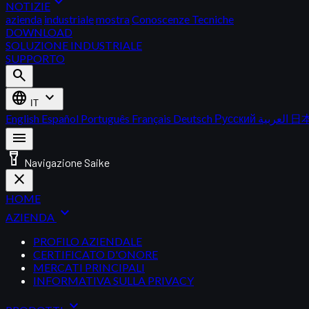
expand_more
NOTIZIE
azienda
industriale
mostra
Conoscenze Tecniche
DOWNLOAD
SOLUZIONE INDUSTRIALE
SUPPORTO
search
language
expand_more
IT
English
Español
Português
Français
Deutsch
Русский
العربية
日
menu
flashlight_on
Navigazione Saike
close
HOME
expand_more
AZIENDA
PROFILO AZIENDALE
CERTIFICATO D'ONORE
MERCATI PRINCIPALI
INFORMATIVA SULLA PRIVACY
expand_more