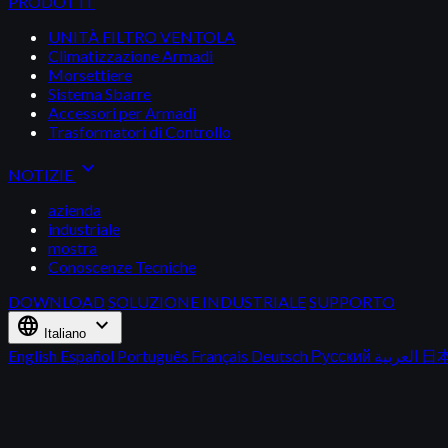
PRODOTTI
UNITÀ FILTRO VENTOLA
Climatizzazione Armadi
Morsettiere
Sistema Sbarre
Accessori per Armadi
Trasformatori di Controllo
expand_more
NOTIZIE
azienda
industriale
mostra
Conoscenze Tecniche
DOWNLOAD
SOLUZIONE INDUSTRIALE
SUPPORTO
language
expand_more
Italiano
English
Español
Português
Français
Deutsch
Русский
العربية
日