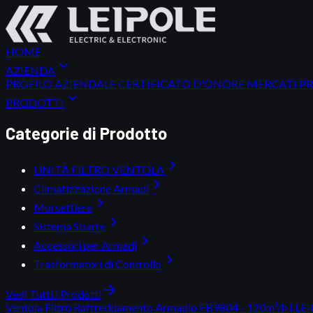
HOME
expand_more
AZIENDA
PROFILO AZIENDALE
CERTIFICATO D'ONORE
MERCATI PR
expand_more
PRODOTTI
Categorie di Prodotto
chevron_right
UNITÀ FILTRO VENTOLA
chevron_right
Climatizzazione Armadi
chevron_right
Morsettiere
chevron_right
Sistema Sbarre
chevron_right
Accessori per Armadi
chevron_right
Trasformatori di Controllo
arrow_forward
Vedi Tutti i Prodotti
Ventola Filtro Raffreddamento Armadio FB9804 - 120m³/h | LE