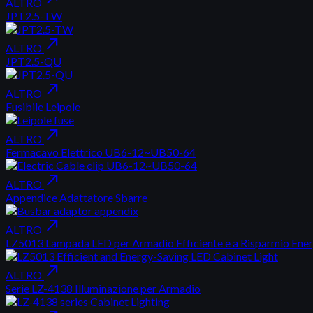
ALTRO
JPT2.5-TW
north_east
ALTRO
JPT2.5-QU
north_east
ALTRO
Fusibile Leipole
north_east
ALTRO
Fermacavo Elettrico UB6-12~UB50-64
north_east
ALTRO
Appendice Adattatore Sbarre
north_east
ALTRO
LZ5013 Lampada LED per Armadio Efficiente e a Risparmio Ener
north_east
ALTRO
Serie LZ-4138 Illuminazione per Armadio