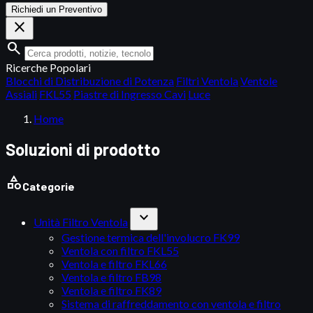
Richiedi un Preventivo
close
search
Ricerche Popolari
Blocchi di Distribuzione di Potenza
Filtri Ventola
Ventole
Assiali
FKL55
Piastre di Ingresso Cavi
Luce
Home
Soluzioni di prodotto
category
Categorie
expand_more
Unità Filtro Ventola
Gestione termica dell'involucro FK99
Ventola con filtro FKL55
Ventola e filtro FKL66
Ventola e filtro FB98
Ventola e filtro FK89
Sistema di raffreddamento con ventola e filtro