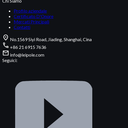
Chi Siamo
Profilo aziendale
Certificato D'Onore
Mercati Principali
Contatti
location_on
No.1569 Siyi Road, Jiading, Shanghai, Cina
call
+86 21 6915 7636
mail
info@leipole.com
Seguici: