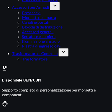
expand_more
Accessori per Armadi
Pressacavi
Morsetti per sbarra
Canaline portafili
Blocchi di distribuzione
Accessori generali
Serrature e cerniere
Illuminazione armadio
Piastra di ingresso cavi
expand_more
Trasformatori di Controllo
Trasformatore
precision_manufacturing
Disponibile OEM/ODM
Supporto completo di personalizzazione per morsetti e
componenti
palette