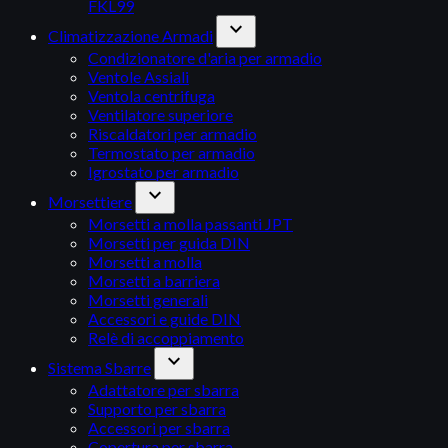
FKL99
expand_more
Climatizzazione Armadi
Condizionatore d'aria per armadio
Ventole Assiali
Ventola centrifuga
Ventilatore superiore
Riscaldatori per armadio
Termostato per armadio
Igrostato per armadio
expand_more
Morsettiere
Morsetti a molla passanti JPT
Morsetti per guida DIN
Morsetti a molla
Morsetti a barriera
Morsetti generali
Accessori e guide DIN
Relè di accoppiamento
expand_more
Sistema Sbarre
Adattatore per sbarra
Supporto per sbarra
Accessori per sbarra
Copertura per sbarra