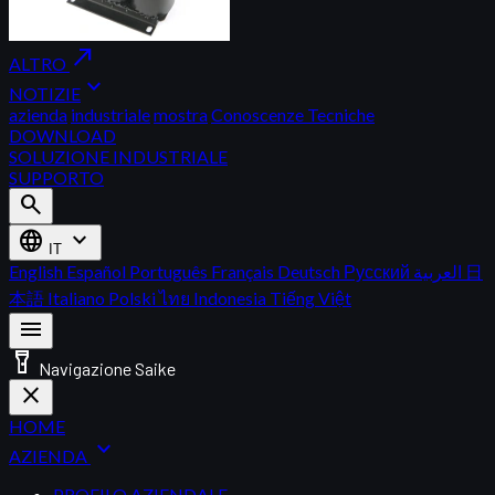
north_east
ALTRO
expand_more
NOTIZIE
azienda
industriale
mostra
Conoscenze Tecniche
DOWNLOAD
SOLUZIONE INDUSTRIALE
SUPPORTO
search
language
expand_more
IT
English
Español
Português
Français
Deutsch
Русский
العربية
日
本語
Italiano
Polski
ไทย
Indonesia
Tiếng Việt
menu
flashlight_on
Navigazione Saike
close
HOME
expand_more
AZIENDA
PROFILO AZIENDALE