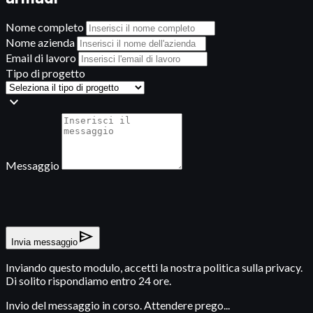
Nome completo
Nome azienda
Email di lavoro
Tipo di progetto
expand_more
Messaggio
send
Invia messaggio
Inviando questo modulo, accetti la nostra politica sulla privacy.
Di solito rispondiamo entro 24 ore.
Invio del messaggio in corso. Attendere prego...