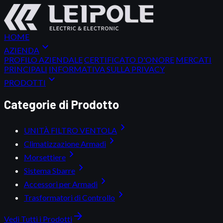
HOME
expand_more
AZIENDA
PROFILO AZIENDALE
CERTIFICATO D'ONORE
MERCATI
PRINCIPALI
INFORMATIVA SULLA PRIVACY
expand_more
PRODOTTI
Categorie di Prodotto
chevron_right
UNITÀ FILTRO VENTOLA
chevron_right
Climatizzazione Armadi
chevron_right
Morsettiere
chevron_right
Sistema Sbarre
chevron_right
Accessori per Armadi
chevron_right
Trasformatori di Controllo
arrow_forward
Vedi Tutti i Prodotti