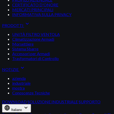
CERTIFICATO D'ONORE
MERCATI PRINCIPALI
INFORMATIVA SULLA PRIVACY
expand_more
PRODOTTI
UNITÀ FILTRO VENTOLA
Climatizzazione Armadi
Morsettiere
Sistema Sbarre
Accessori per Armadi
Trasformatori di Controllo
expand_more
NOTIZIE
azienda
industriale
mostra
Conoscenze Tecniche
DOWNLOAD
SOLUZIONE INDUSTRIALE
SUPPORTO
language
expand_more
Italiano