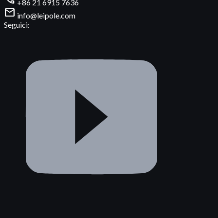
+86 21 6915 7636
mail
info@leipole.com
Seguici: