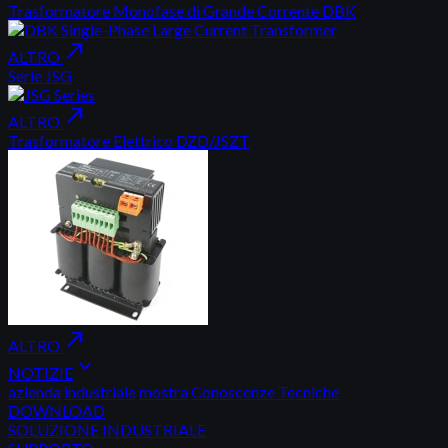
Trasformatore Monofase di Grande Corrente DBK
north_east
ALTRO
Serie JSG
north_east
ALTRO
Trasformatore Elettrico DZD/JSZT
north_east
ALTRO
expand_more
NOTIZIE
azienda
industriale
mostra
Conoscenze Tecniche
DOWNLOAD
SOLUZIONE INDUSTRIALE