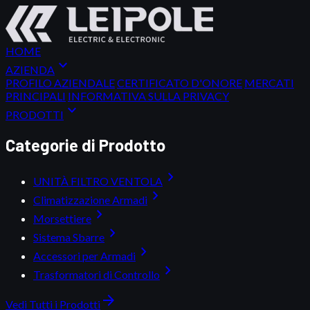
HOME
expand_more
AZIENDA
PROFILO AZIENDALE
CERTIFICATO D'ONORE
MERCATI
PRINCIPALI
INFORMATIVA SULLA PRIVACY
expand_more
PRODOTTI
Categorie di Prodotto
chevron_right
UNITÀ FILTRO VENTOLA
chevron_right
Climatizzazione Armadi
chevron_right
Morsettiere
chevron_right
Sistema Sbarre
chevron_right
Accessori per Armadi
chevron_right
Trasformatori di Controllo
arrow_forward
Vedi Tutti i Prodotti