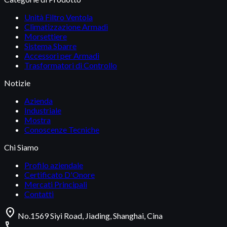
Unità Filtro Ventola
Climatizzazione Armadi
Morsettiere
Sistema Sbarre
Accessori per Armadi
Trasformatori di Controllo
Notizie
Azienda
Industriale
Mostra
Conoscenze Tecniche
Chi Siamo
Profilo aziendale
Certificato D'Onore
Mercati Principali
Contatti
location_on
No.1569 Siyi Road, Jiading, Shanghai, Cina
call