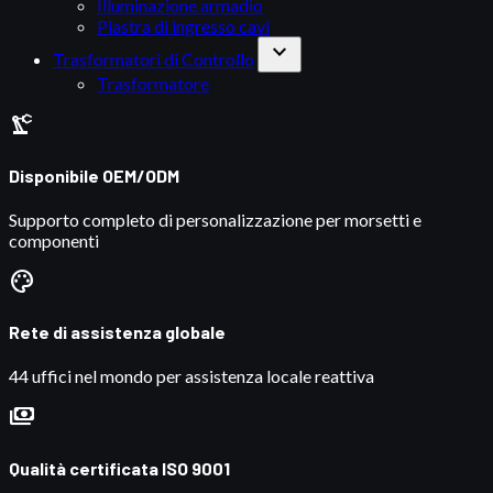
Illuminazione armadio
Piastra di ingresso cavi
expand_more
Trasformatori di Controllo
Trasformatore
precision_manufacturing
Disponibile OEM/ODM
Supporto completo di personalizzazione per morsetti e
componenti
palette
Rete di assistenza globale
44 uffici nel mondo per assistenza locale reattiva
payments
Qualità certificata ISO 9001