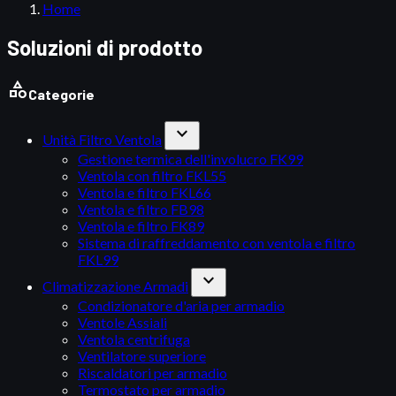
Home
Soluzioni di prodotto
category
Categorie
expand_more
Unità Filtro Ventola
Gestione termica dell'involucro FK99
Ventola con filtro FKL55
Ventola e filtro FKL66
Ventola e filtro FB98
Ventola e filtro FK89
Sistema di raffreddamento con ventola e filtro
FKL99
expand_more
Climatizzazione Armadi
Condizionatore d'aria per armadio
Ventole Assiali
Ventola centrifuga
Ventilatore superiore
Riscaldatori per armadio
Termostato per armadio