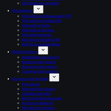
Igrostato per armadio
expand_more
Morsettiere
Morsetti a molla passanti JPT
Morsetti per guida DIN
Morsetti a molla
Morsetti a barriera
Morsetti generali
Accessori e guide DIN
Relè di accoppiamento
expand_more
Sistema Sbarre
Adattatore per sbarra
Supporto per sbarra
Accessori per sbarra
Copertura per sbarra
expand_more
Accessori per Armadi
Pressacavi
Morsetti per sbarra
Canaline portafili
Blocchi di distribuzione
Accessori generali
Serrature e cerniere