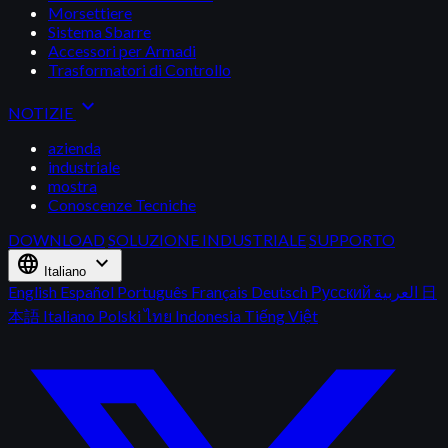
Morsettiere
Sistema Sbarre
Accessori per Armadi
Trasformatori di Controllo
expand_more
NOTIZIE
azienda
industriale
mostra
Conoscenze Tecniche
DOWNLOAD
SOLUZIONE INDUSTRIALE
SUPPORTO
language
expand_more
Italiano
English
Español
Português
Français
Deutsch
Русский
العربية
日
本語
Italiano
Polski
ไทย
Indonesia
Tiếng Việt