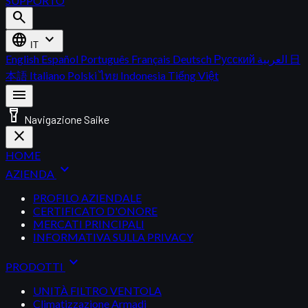
SUPPORTO
search
language
expand_more
IT
English
Español
Português
Français
Deutsch
Русский
العربية
日
本語
Italiano
Polski
ไทย
Indonesia
Tiếng Việt
menu
flashlight_on
Navigazione Saike
close
HOME
expand_more
AZIENDA
PROFILO AZIENDALE
CERTIFICATO D'ONORE
MERCATI PRINCIPALI
INFORMATIVA SULLA PRIVACY
expand_more
PRODOTTI
UNITÀ FILTRO VENTOLA
Climatizzazione Armadi