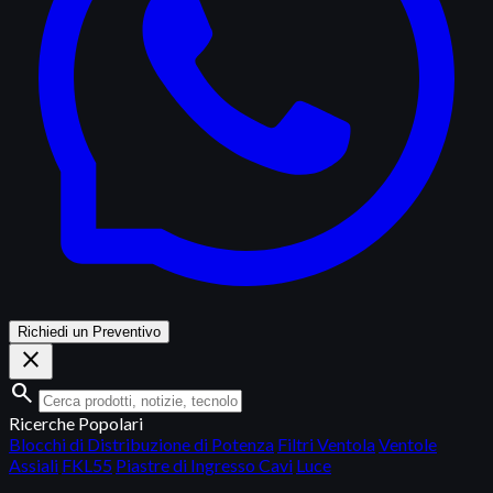
Richiedi un Preventivo
close
search
Ricerche Popolari
Blocchi di Distribuzione di Potenza
Filtri Ventola
Ventole
Assiali
FKL55
Piastre di Ingresso Cavi
Luce